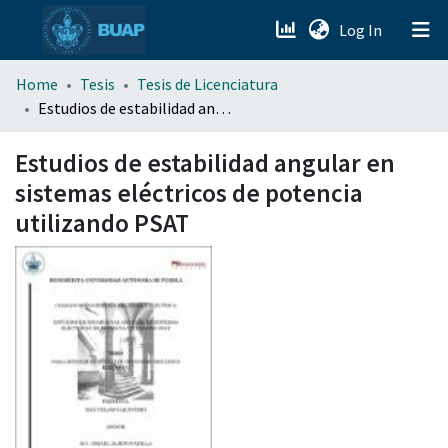
(current)
Log In
menu.section.about_menu
Home
Tesis
Tesis de Licenciatura
Estudios de estabilidad angular en sistemas eléctricos de potencia utilizando PSAT
All of DSpace
Estudios de estabilidad angular en
sistemas eléctricos de potencia
utilizando PSAT