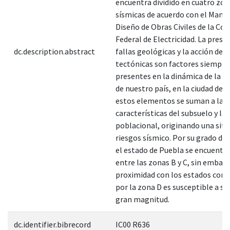
encuentra dividido en cuatro zo
sísmicas de acuerdo con el Manua
Diseño de Obras Civiles de la Co
Federal de Electricidad. La prese
dc.description.abstract
fallas geológicas y la acción de l
tectónicas son factores siempre
presentes en la dinámica de la n
de nuestro país, en la ciudad de 
estos elementos se suman a las
características del subsuelo y la
poblacional, originando una situ
riesgos sísmico. Por su grado de 
el estado de Puebla se encuentr
entre las zonas B y C, sin embar
proximidad con los estados com
por la zona D es susceptible a s
gran magnitud.
dc.identifier.bibrecord
IC00 R636