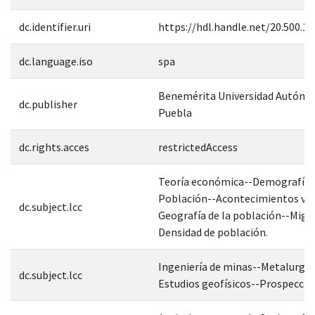
dc.identifier.uri
https://hdl.handle.net/20.500.1
dc.language.iso
spa
Benemérita Universidad Autóno
dc.publisher
Puebla
dc.rights.acces
restrictedAccess
Teoría económica--Demografía-
Población--Acontecimientos vit
dc.subject.lcc
Geografía de la población--Migr
Densidad de población.
Ingeniería de minas--Metalurgia
dc.subject.lcc
Estudios geofísicos--Prospecció