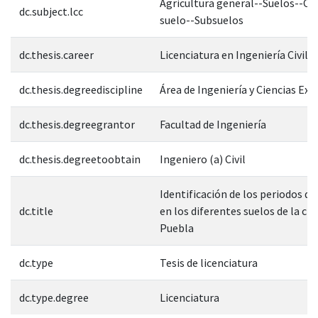
Agricultura general--Suelos--Cie
dc.subject.lcc
suelo--Subsuelos
dc.thesis.career
Licenciatura en Ingeniería Civil
dc.thesis.degreediscipline
Área de Ingeniería y Ciencias Exa
dc.thesis.degreegrantor
Facultad de Ingeniería
dc.thesis.degreetoobtain
Ingeniero (a) Civil
Identificación de los periodos 
dc.title
en los diferentes suelos de la ciu
Puebla
dc.type
Tesis de licenciatura
dc.type.degree
Licenciatura