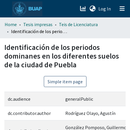
(current)
Log In
menu.section.about_menu
Home
Tesis impresas
Teis de Licenciatura
Identificación de los periodos dominanes en los diferentes suelos de la ciudad de Puebla
All of DSpace
Identificación de los periodos
dominanes en los diferentes suelos
de la ciudad de Puebla
Simple item page
dc.audience
generalPublic
dc.contributor.author
Rodríguez Olayo, Agustín
González Pomposo, Guillermo J