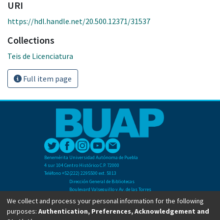
URI
https://hdl.handle.net/20.500.12371/31537
Collections
Teis de Licenciatura
Full item page
Benemérita Universidad Autónoma de Puebla
4 sur 104 Centro Histórico C.P. 72000
Teléfono +52(222) 2295500 ext. 5013
Dirección General de Bibliotecas
Boulevard Valsequillo y Av. de las Torres
Ciudad Universitaria. Col. San Manuel
We collect and process your personal information for the following
C.P. 72570
purposes:
Authentication, Preferences, Acknowledgement and
Teléfono +52 (222) 2295500 Ext 2901