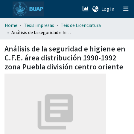
(current)
Log In
menu.section.about_menu
Home
Tesis impresas
Teis de Licenciatura
Análisis de la seguridad e higiene en C.F.E. área distribución 1990-1992 zona Puebla división centro oriente
All of DSpace
Análisis de la seguridad e higiene en
C.F.E. área distribución 1990-1992
zona Puebla división centro oriente