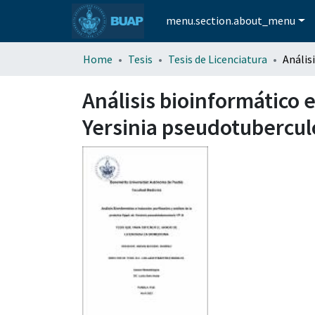
menu.section.about_menu
Home
Tesis
Tesis de Licenciatura
Análisis bioinformático e
Yersinia pseudotuberculo