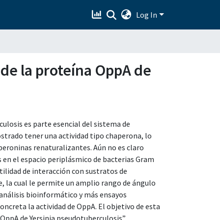
Log In
s de la proteína OppA de
ulosis es parte esencial del sistema de
trado tener una actividad tipo chaperona, lo
peroninas renaturalizantes. Aún no es claro
 en el espacio periplásmico de bacterias Gram
ilidad de interacción con sustratos de
e, la cual le permite un amplio rango de ángulo
 análisis bioinformático y más ensayos
ncreta la actividad de OppA. El objetivo de esta
a OppA de Yersinia pseudotuberculosis”.