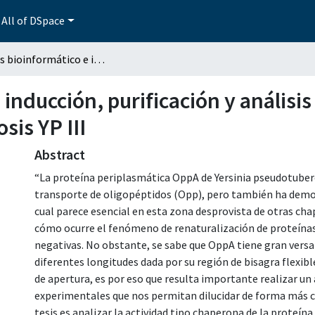
All of DSpace
Análisis bioinformático e inducción, purificación y análisis de la proteína OppA de Yersinia pseudotuberculosis YP III
 inducción, purificación y análisi
sis YP III
Abstract
“La proteína periplasmática OppA de Yersinia pseudotuberc
transporte de oligopéptidos (Opp), pero también ha demos
cual parece esencial en esta zona desprovista de otras cha
cómo ocurre el fenómeno de renaturalización de proteínas
negativas. No obstante, se sabe que OppA tiene gran versat
diferentes longitudes dada por su región de bisagra flexibl
de apertura, es por eso que resulta importante realizar un
experimentales que nos permitan dilucidar de forma más co
tesis es analizar la actividad tipo chaperona de la proteín