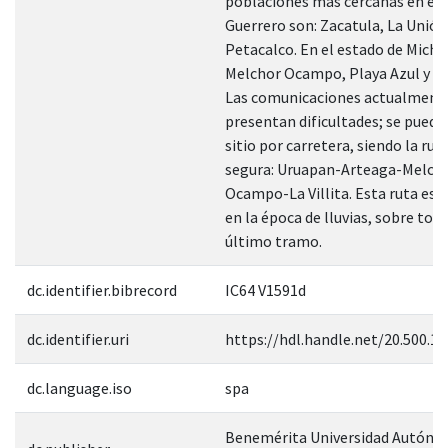
poblaciones más cercanas en el 
Guerrero son: Zacatula, La Unión
Petacalco. En el estado de Micho
Melchor Ocampo, Playa Azul y Ar
Las comunicaciones actualment
presentan dificultades; se puede 
sitio por carretera, siendo la ru
segura: Uruapan-Arteaga-Melch
Ocampo-La Villita. Esta ruta es al
en la época de lluvias, sobre todo
último tramo.
dc.identifier.bibrecord
IC64 V1591d
dc.identifier.uri
https://hdl.handle.net/20.500.1
dc.language.iso
spa
Benemérita Universidad Autóno