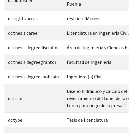
dc.publisher
Puebla
dc.rights.acces
restrictedAccess
dc.thesis.career
Licenciatura en Ingeniería Civil
dc.thesis.degreediscipline
Área de Ingeniería y Ciencias Exa
dc.thesis.degreegrantor
Facultad de Ingeniería
dc.thesis.degreetoobtain
Ingeniero (a) Civil
Diseño hidraulico y calculo del
dc.title
revestimiento del tunel de la ob
toma para riego de la presa "La v
dc.type
Tesis de licenciatura