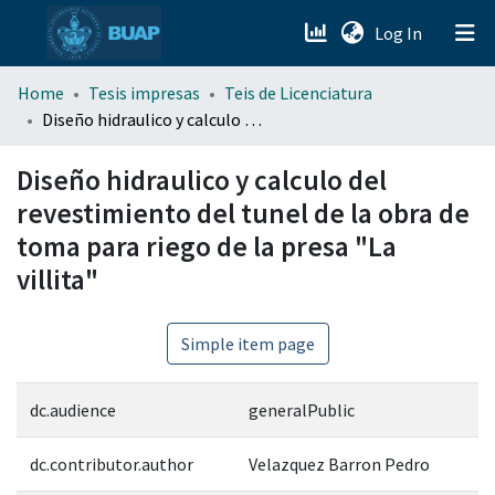
(current)
Log In
menu.section.about_menu
Home
Tesis impresas
Teis de Licenciatura
Diseño hidraulico y calculo del revestimiento del tunel de la obra de toma para riego de la presa "La villita"
All of DSpace
Diseño hidraulico y calculo del
revestimiento del tunel de la obra de
toma para riego de la presa "La
villita"
Simple item page
dc.audience
generalPublic
dc.contributor.author
Velazquez Barron Pedro