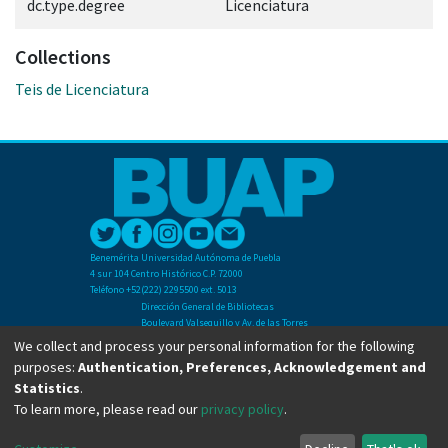
dc.type.degree
Licenciatura
Collections
Teis de Licenciatura
Benemérita Universidad Autónoma de Puebla
4 sur 104 Centro Histórico C.P. 72000
Teléfono +52(222) 2295500 ext. 5013
Dirección General de Bibliotecas
Boulevard Valsequillo y Av. de las Torres
Ciudad Universitaria. Col. San Manuel
We collect and process your personal information for the following
C.P. 72570
purposes:
Authentication, Preferences, Acknowledgement and
Teléfono +52 (222) 2295500 Ext 2901
Statistics
.
To learn more, please read our
privacy policy
.
Copyright © Dirección General de Bibliotecas - BUAP 2024. All right reserved.