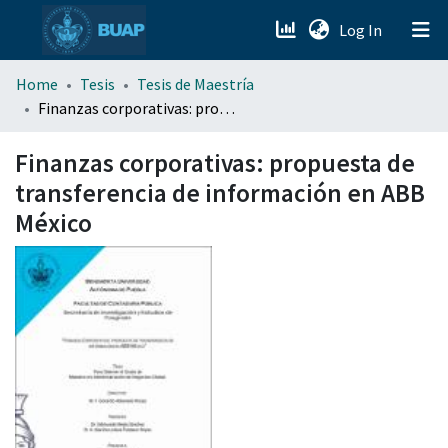
(current)
Log In
menu.section.about_menu
Home
Tesis
Tesis de Maestría
Finanzas corporativas: propuesta de transferencia de información en ABB México
All of DSpace
Finanzas corporativas: propuesta de
transferencia de información en ABB
México