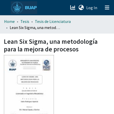
(current)
Log In
menu.section.about_menu
Home
Tesis
Tesis de Licenciatura
Lean Six Sigma, una metodología para la mejora de procesos
All of DSpace
Lean Six Sigma, una metodología
para la mejora de procesos