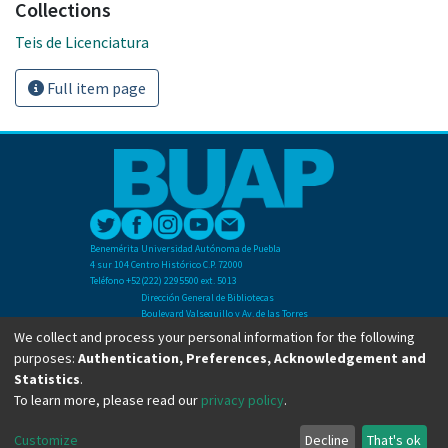
Collections
Teis de Licenciatura
Full item page
Benemérita Universidad Autónoma de Puebla
4 sur 104 Centro Histórico C.P. 72000
Teléfono +52(222) 2295500 ext. 5013
Dirección General de Bibliotecas
Boulevard Valsequillo y Av. de las Torres
Ciudad Universitaria. Col. San Manuel
We collect and process your personal information for the following
C.P. 72570
purposes:
Authentication, Preferences, Acknowledgement and
Teléfono +52 (222) 2295500 Ext 2901
Statistics
.
To learn more, please read our
privacy policy
.
Copyright © Dirección General de Bibliotecas - BUAP 2024. All right reserved.
Customize
Decline
That's ok