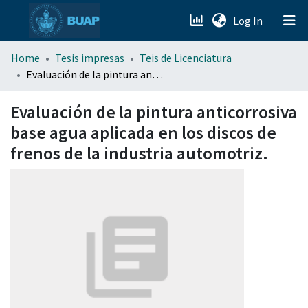
(current)
Log In
menu.section.about_menu
Home
Tesis impresas
Teis de Licenciatura
Evaluación de la pintura anticorrosiva base agua aplicada en los discos de frenos de la industria automotriz.
All of DSpace
Evaluación de la pintura anticorrosiva
base agua aplicada en los discos de
frenos de la industria automotriz.