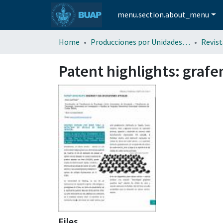
menu.section.about_menu
Home
Producciones por Unidades Académicas
Patent highlights: grafe
Files