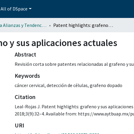
All of DSpace
Revista Alianzas y Tendencias BUAP (AyTBUAP)
Patent highlights: grafeno y sus aplicaciones actuales
no y sus aplicaciones actuales
Abstract
Revisión corta sobre patentes relacionadas al grafeno y su
Keywords
cáncer cervical
,
detección de células
,
grafeno dopado
Citation
Leal-Rojas J. Patent highlights: grafeno y sus aplicaciones
2018;3(9):32–4. Available from: https://www.aytbuap.mx/
URI