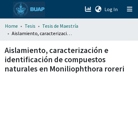
(current)
Log In
menu.section.about_menu
Home
Tesis
Tesis de Maestría
Aislamiento, caracterización e identificación de compuestos naturales en Moniliophthora roreri
All of DSpace
Aislamiento, caracterización e
identificación de compuestos
naturales en Moniliophthora roreri