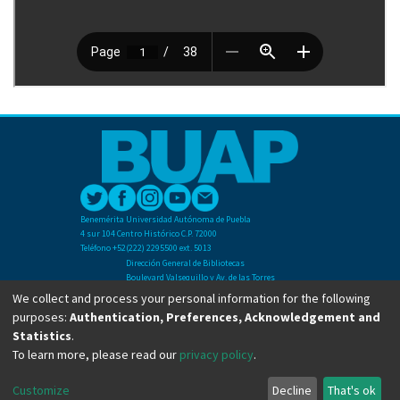
Benemérita Universidad Autónoma de Puebla
4 sur 104 Centro Histórico C.P. 72000
Teléfono +52(222) 2295500 ext. 5013
Dirección General de Bibliotecas
Boulevard Valsequillo y Av. de las Torres
Ciudad Universitaria. Col. San Manuel
We collect and process your personal information for the following
C.P. 72570
purposes:
Authentication, Preferences, Acknowledgement and
Teléfono +52 (222) 2295500 Ext 2901
Statistics
.
To learn more, please read our
privacy policy
.
Copyright © Dirección General de Bibliotecas - BUAP 2024. All right reserved.
Customize
Decline
That's ok