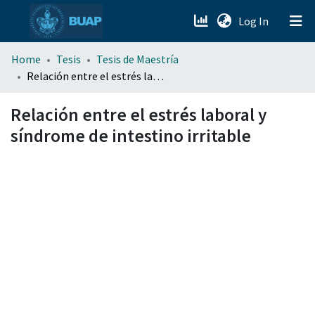
(current)
Log In
menu.section.about_menu
Home
Tesis
Tesis de Maestría
Relación entre el estrés laboral y síndrome de intestino irritable
All of DSpace
Relación entre el estrés laboral y
síndrome de intestino irritable