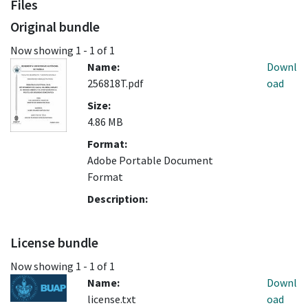
Files
Original bundle
Now showing
1 - 1 of 1
Name:
Downl
256818T.pdf
oad
Size:
4.86 MB
Format:
Adobe Portable Document
Format
Description:
License bundle
Now showing
1 - 1 of 1
Name:
Downl
license.txt
oad