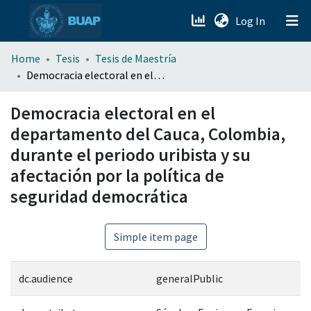
(current)
Log In
menu.section.about_menu
Home
Tesis
Tesis de Maestría
Democracia electoral en el departamento del Cauca, Colombia, durante el periodo uribista y su afectación por la política de seguridad democrática
All of DSpace
Democracia electoral en el
departamento del Cauca, Colombia,
durante el periodo uribista y su
afectación por la política de
seguridad democrática
Simple item page
dc.audience
generalPublic