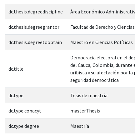
dc.thesis.degreediscipline
Área Económico Administrativa
dc.thesis.degreegrantor
Facultad de Derecho y Ciencias S
dc.thesis.degreetoobtain
Maestro en Ciencias Políticas
Democracia electoral en el dep
del Cauca, Colombia, durante el 
dc.title
uribista y su afectación por la po
seguridad democrática
dc.type
Tesis de maestría
dc.type.conacyt
masterThesis
dc.type.degree
Maestría