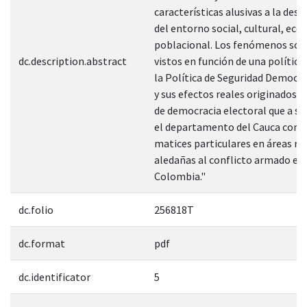
características alusivas a la desc
del entorno social, cultural, ec
poblacional. Los fenómenos soc
dc.description.abstract
vistos en función de una política
la Política de Seguridad Democr
y sus efectos reales originados 
de democracia electoral que a su
el departamento del Cauca com
matices particulares en áreas ru
aledañas al conflicto armado en
Colombia."
dc.folio
256818T
dc.format
pdf
dc.identificator
5