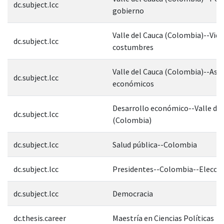
dc.subject.lcc
gobierno
Valle del Cauca (Colombia)--Vida 
dc.subject.lcc
costumbres
Valle del Cauca (Colombia)--Asp
dc.subject.lcc
económicos
Desarrollo económico--Valle del
dc.subject.lcc
(Colombia)
dc.subject.lcc
Salud pública--Colombia
dc.subject.lcc
Presidentes--Colombia--Elecció
dc.subject.lcc
Democracia
dc.thesis.career
Maestría en Ciencias Políticas