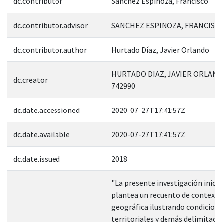
dc.contributor
Sánchez Espinoza, Francisco
dc.contributor.advisor
SANCHEZ ESPINOZA, FRANCISCO
dc.contributor.author
Hurtado Díaz, Javier Orlando
HURTADO DIAZ, JAVIER ORLAND
dc.creator
742990
dc.date.accessioned
2020-07-27T17:41:57Z
dc.date.available
2020-07-27T17:41:57Z
dc.date.issued
2018
"La presente investigación inic
plantea un recuento de contextu
geográfica ilustrando condicion
territoriales y demás delimitaci