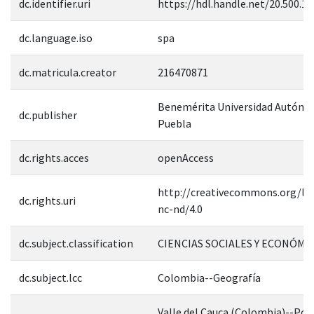
dc.identifier.uri
https://hdl.handle.net/20.500.1
dc.language.iso
spa
dc.matricula.creator
216470871
Benemérita Universidad Autóno
dc.publisher
Puebla
dc.rights.acces
openAccess
http://creativecommons.org/lic
dc.rights.uri
nc-nd/4.0
dc.subject.classification
CIENCIAS SOCIALES Y ECONÓMI
dc.subject.lcc
Colombia--Geografía
Valle del Cauca (Colombia)--Polí