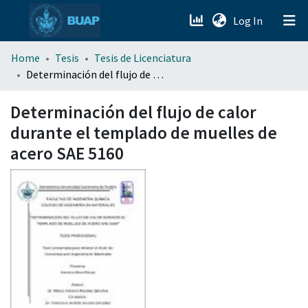
(current)
Log In
menu.section.about_menu
Home
Tesis
Tesis de Licenciatura
Determinación del flujo de calor durante el templado de muelles de acero SAE 5160
All of DSpace
Determinación del flujo de calor
durante el templado de muelles de
acero SAE 5160