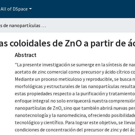
All of DSpace
Síntesis de nanopartículas coloidales de ZnO a partir de ácido cítrico comercial
s coloidales de ZnO a partir de ác
Abstract
"La presente investigación se sumerge en la síntesis de na
acetato de zinc comercial como precursor y ácido cítrico
Mediante un proceso meticuloso y reproducible, se busca no
morfológicas y estructurales de las nanopartículas resulta
estas propiedades respecto a la purificación y tratamiento
enfoque integral no solo enriquecerá nuestra comprensión
nanopartículas de ZnO, sino que también abrirá nuevas pe
nanotecnología y la nanomedicina, ofreciendo posibilidad
tecnológico y científico. Para lograr este objetivo, se llev
condiciones de concentración del precursor de zinc y del ácid