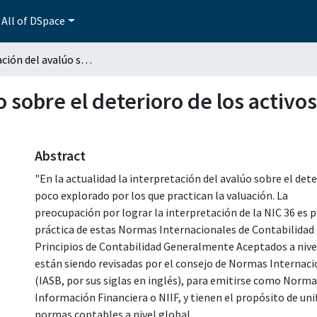
All of DSpace
Interpretación del avalúo sobre el deterioro de los activos de una empresa (NIC 36)
o sobre el deterioro de los activ
Abstract
"En la actualidad la interpretación del avalúo sobre el de
poco explorado por los que practican la valuación. La
preocupación por lograr la interpretación de la NIC 36 es p
práctica de estas Normas Internacionales de Contabilidad o
Principios de Contabilidad Generalmente Aceptados a nivel
están siendo revisadas por el consejo de Normas Internaci
(IASB, por sus siglas en inglés), para emitirse como Norm
Información Financiera o NIIF, y tienen el propósito de uni
normas contables a nivel global.