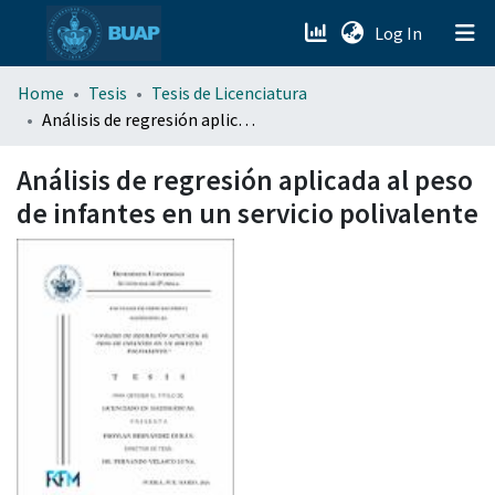
(current)
Log In
menu.section.about_menu
Home
Tesis
Tesis de Licenciatura
Análisis de regresión aplicada al peso de infantes en un servicio polivalente
All of DSpace
Análisis de regresión aplicada al peso
de infantes en un servicio polivalente