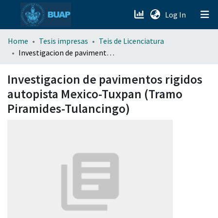
(current)
Log In
menu.section.about_menu
Home
Tesis impresas
Teis de Licenciatura
Investigacion de pavimentos rigidos autopista Mexico-Tuxpan (Tramo Piramides-Tulancingo)
All of DSpace
Investigacion de pavimentos rigidos
autopista Mexico-Tuxpan (Tramo
Piramides-Tulancingo)