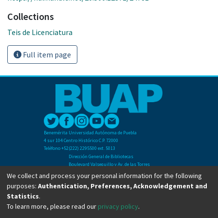
Collections
Teis de Licenciatura
Full item page
Benemérita Universidad Autónoma de Puebla
4 sur 104 Centro Histórico C.P. 72000
Teléfono +52(222) 2295500 ext. 5013
Dirección General de Bibliotecas
Boulevard Valsequillo y Av. de las Torres
Ciudad Universitaria. Col. San Manuel
We collect and process your personal information for the following
C.P. 72570
purposes:
Authentication, Preferences, Acknowledgement and
Teléfono +52 (222) 2295500 Ext 2901
Statistics
.
To learn more, please read our
privacy policy
.