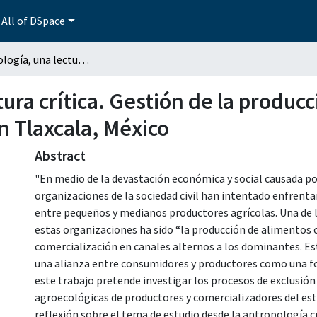
All of DSpace
La agroecología, una lectura crítica. Gestión de la producción agroecológica y mercados alternativos en Tlaxcala, México
tura crítica. Gestión de la produc
n Tlaxcala, México
Abstract
"En medio de la devastación económica y social causada por
organizaciones de la sociedad civil han intentado enfrenta
entre pequeños y medianos productores agrícolas. Una de la
estas organizaciones ha sido “la producción de alimentos o
comercialización en canales alternos a los dominantes. Es
una alianza entre consumidores y productores como una for
este trabajo pretende investigar los procesos de exclusión 
agroecológicas de productores y comercializadores del est
reflexión sobre el tema de estudio desde la antropología cr