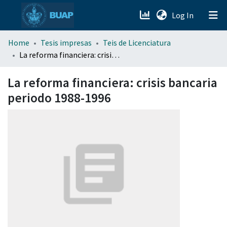
(current)
Log In
menu.section.about_menu
Home
Tesis impresas
Teis de Licenciatura
La reforma financiera: crisis bancaria periodo 1988-1996
All of DSpace
La reforma financiera: crisis bancaria
periodo 1988-1996