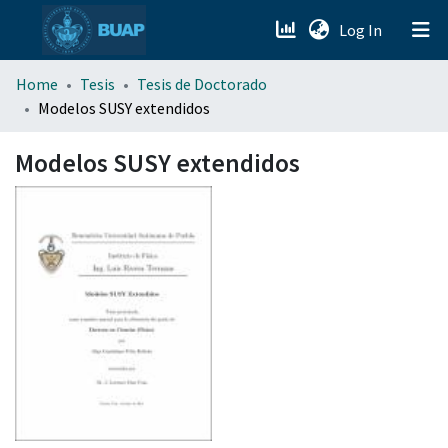
(current)
Log In
menu.section.about_menu
Home
Tesis
Tesis de Doctorado
Modelos SUSY extendidos
All of DSpace
Modelos SUSY extendidos