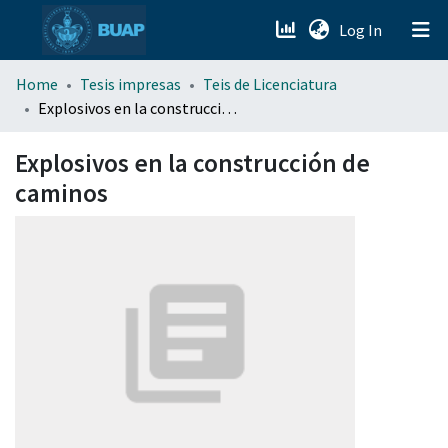
(current)
Log In
menu.section.about_menu
Home
Tesis impresas
Teis de Licenciatura
Explosivos en la construcción de caminos
All of DSpace
Explosivos en la construcción de
caminos