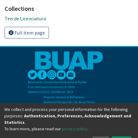
Collections
Teis de Licenciatura
Full item page
Benemérita Universidad Autónoma de Puebla
4 sur 104 Centro Histórico C.P. 72000
Teléfono +52(222) 2295500 ext. 5013
Dirección General de Bibliotecas
Boulevard Valsequillo y Av. de las Torres
Ciudad Universitaria. Col. San Manuel
We collect and process your personal information for the following
C.P. 72570
purposes:
Authentication, Preferences, Acknowledgement and
Teléfono +52 (222) 2295500 Ext 2901
Statistics
.
To learn more, please read our
privacy policy
.