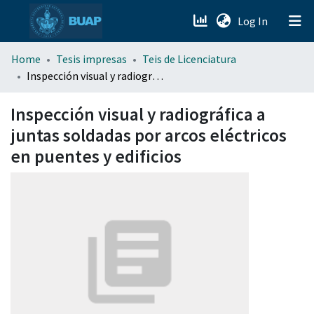
(current)
Log In
menu.section.about_menu
Home
Tesis impresas
Teis de Licenciatura
Inspección visual y radiográfica a juntas soldadas por arcos eléctricos en puentes y edificios
All of DSpace
Inspección visual y radiográfica a
juntas soldadas por arcos eléctricos
en puentes y edificios