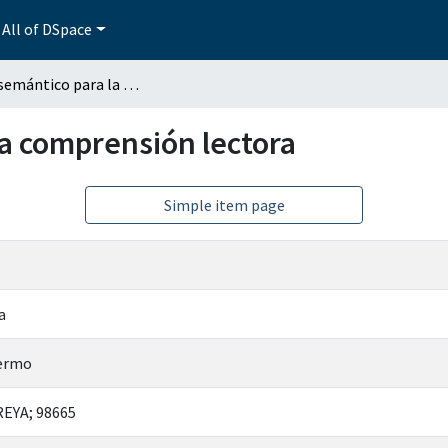
All of DSpace
Modelo semántico para la comprensión lectora
a comprensión lectora
Simple item page
a
lermo
REYA; 98665