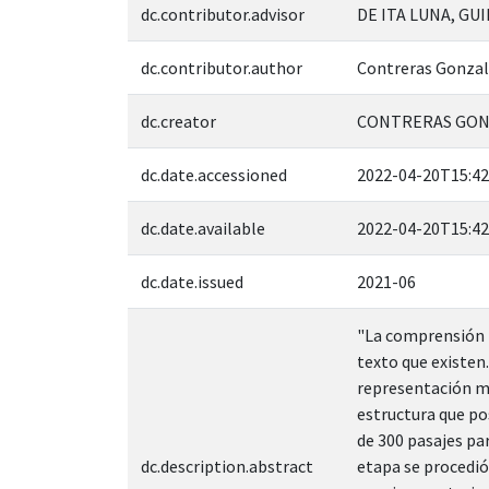
dc.contributor.advisor
DE ITA LUNA, GU
dc.contributor.author
Contreras Gonzal
dc.creator
CONTRERAS GONZ
dc.date.accessioned
2022-04-20T15:42
dc.date.available
2022-04-20T15:42
dc.date.issued
2021-06
"La comprensión l
texto que existen.
representación me
estructura que po
de 300 pasajes par
dc.description.abstract
etapa se procedió