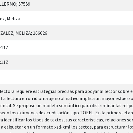
ILLERMO; 57559
ez, Meliza
ALEZ, MELIZA; 166626
:11Z
:11Z
ectora requiere estrategias precisas para apoyar al lector sobre e
 La lectura en un idioma ajeno al nativo implica un mayor esfuerzo
ntal. Se propuso un modelo semántico para discriminar las respue
seen los exámenes de acreditación tipo TOEFL. En la primera etapa 
a identificar los tipos de textos, sus características, relaciones 
 a etiquetar en un formato xsd-xml los textos, para estructurar l