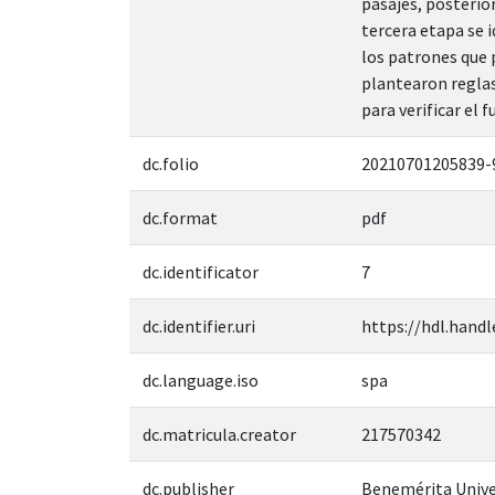
pasajes, posterio
tercera etapa se 
los patrones que 
plantearon reglas
para verificar el
dc.folio
20210701205839-
dc.format
pdf
dc.identificator
7
dc.identifier.uri
https://hdl.handl
dc.language.iso
spa
dc.matricula.creator
217570342
dc.publisher
Benemérita Unive