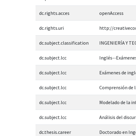
dc.rights.acces
openAccess
dc.rights.uri
http://creativec
dc.subject.classification
INGENIERÍA Y T
dc.subject.lcc
Inglés--Exámenes
dc.subject.lcc
Exámenes de ingl
dc.subject.lcc
Comprensión de l
dc.subject.lcc
Modelado de la i
dc.subject.lcc
Análisis del discu
dc.thesis.career
Doctorado en Inge