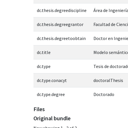
dc.thesis.degreediscipline
Área de Ingeniería
dc.thesis.degreegrantor
Facultad de Cienc
dc.thesis.degreetoobtain
Doctor en Ingenie
dc.title
Modelo semántico
dc.type
Tesis de doctorad
dc.type.conacyt
doctoralThesis
dc.type.degree
Doctorado
Files
Original bundle