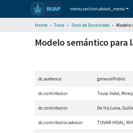
menu.section.about_menu
Home
Tesis
Tesis de Doctorado
Modelo semántico para l
dc.audience
generalPublic
dc.contributor
Tovar Vidal, Mirey
dc.contributor
De Ita Luna, Guil
dc.contributor.advisor
TOVAR VIDAL, MI