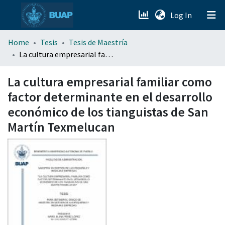
(current)
Log In
menu.section.about_menu
Home
Tesis
Tesis de Maestría
La cultura empresarial familiar como factor determinante en el desarrollo económico de los tianguistas de San Martín Texmelucan
All of DSpace
La cultura empresarial familiar como
factor determinante en el desarrollo
económico de los tianguistas de San
Martín Texmelucan