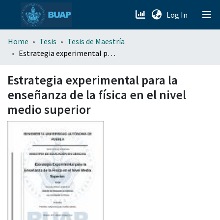
(current)
Log In
menu.section.about_menu
Home
Tesis
Tesis de Maestría
Estrategia experimental para la enseñanza de la física en el nivel medio superior
All of DSpace
Estrategia experimental para la
enseñanza de la física en el nivel
medio superior