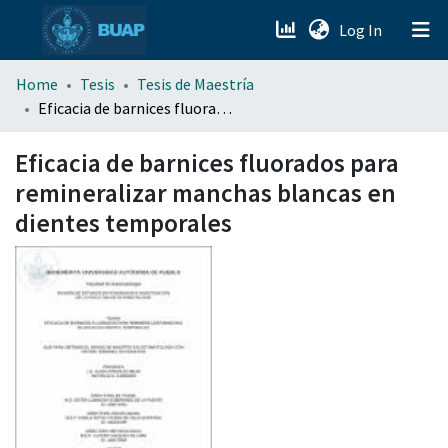
(current)
Log In
menu.section.about_menu
Home
Tesis
Tesis de Maestría
Eficacia de barnices fluorados para remineralizar manchas blancas en dientes temporales
All of DSpace
Eficacia de barnices fluorados para
remineralizar manchas blancas en
dientes temporales