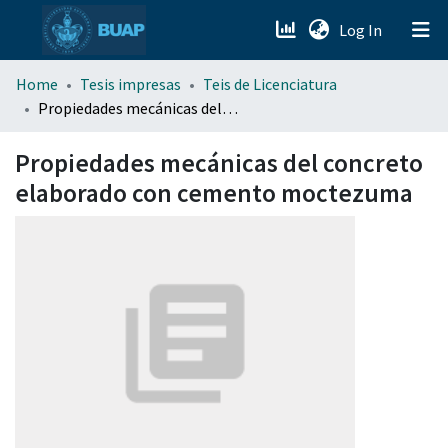
(current)
Log In
menu.section.about_menu
Home
Tesis impresas
Teis de Licenciatura
Propiedades mecánicas del concreto elaborado con cemento moctezuma
All of DSpace
Propiedades mecánicas del concreto
elaborado con cemento moctezuma