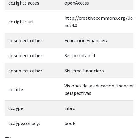
dc.rights.acces
openAccess
http://creativecommons.org/licen
dc.rights.uri
nd/4.0
dc.subject.other
Educación Financiera
dc.subject.other
Sector infantil
dc.subject.other
Sistema financiero
Visiones de la educación financiera: 
dc.title
perspectivas
dc.type
Libro
dc.type.conacyt
book