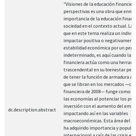
"Visiones de la educación financiera:
perspectivas es una obra que enmar
importancia de la educación financi
sociedad en el contexto actual. Las
que en este tema realiza un indivi
impactar positiva o negativamente
estabilidad económica por un peri
indeterminado, es aquí cuando la e
financiera actúa como una herram
trascendental en su bienestar per
de tener la función de armadura ant
que se libran en los mercados —com
financiera de 2008— funge como d
las economías al potenciar los pro
inversión con el aumento del emp
dc.description.abstract
impactando así en las variables
macroeconómicas. Esta área del c
ha adquirido importancia y populari
internacional a raíz de las crisis e