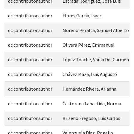
dc.contributor.author
Estrada Rodríguez, José Luis
dc.contributor.author
Flores García, Isaac
dc.contributor.author
Moreno Peralta, Samuel Alberto
dc.contributor.author
Olivera Pérez, Emmanuel
dc.contributor.author
López Toache, Vania Del Carmen
dc.contributor.author
Chávez Maza, Luis Augusto
dc.contributor.author
Hernández Rivera, Ariadna
dc.contributor.author
Castorena Labastida, Norma
dc.contributor.author
Briseño Fregoso, Luis Carlos
dc.contributor.author
Valenzuela Díaz, Rogelio