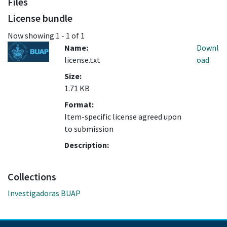
Files
License bundle
Now showing
1 - 1 of 1
Name:
Downl
license.txt
oad
Size:
1.71 KB
Format:
Item-specific license agreed upon
to submission
Description:
Collections
Investigadoras BUAP