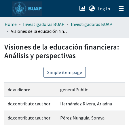
(current)
Log In
menu.section.about_menu
Home
Investigadoras BUAP
Investigadoras BUAP
Visiones de la educación financiera: Análisis y perspectivas
All of DSpace
Visiones de la educación financiera:
Análisis y perspectivas
Simple item page
dc.audience
generalPublic
dc.contributor.author
Hernández Rivera, Ariadna
dc.contributor.author
Pérez Munguía, Soraya