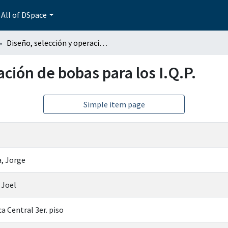
All of DSpace
Diseño, selección y operación de bobas para los I.Q.P.
ación de bobas para los I.Q.P.
Simple item page
, Jorge
 Joel
a Central 3er. piso