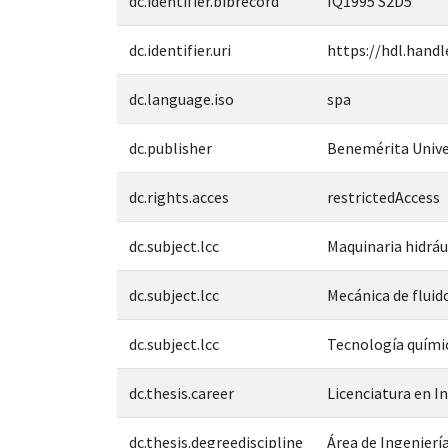
dc.identifier.bibrecord
IQ1995 S2D5
dc.identifier.uri
https://hdl.handl
dc.language.iso
spa
dc.publisher
Benemérita Unive
dc.rights.acces
restrictedAccess
dc.subject.lcc
Maquinaria hidr
dc.subject.lcc
Mecánica de flu
dc.subject.lcc
Tecnología químic
dc.thesis.career
Licenciatura en I
dc.thesis.degreediscipline
Área de Ingeniería