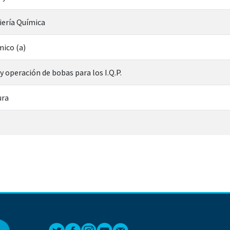
iería Química
mico (a)
y operación de bobas para los I.Q.P.
ura