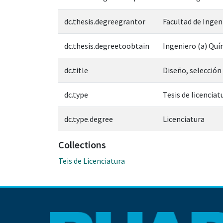
dc.thesis.degreegrantor
Facultad de Ingen
dc.thesis.degreetoobtain
Ingeniero (a) Quí
dc.title
Diseño, selección 
dc.type
Tesis de licenciat
dc.type.degree
Licenciatura
Collections
Teis de Licenciatura