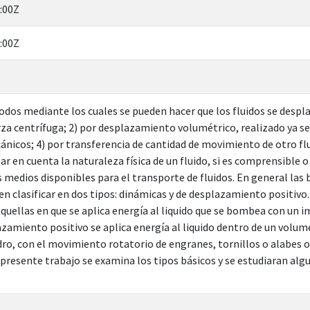
:00Z
:00Z
odos mediante los cuales se pueden hacer que los fluidos se despla
rza centrífuga; 2) por desplazamiento volumétrico, realizado ya s
nicos; 4) por transferencia de cantidad de movimiento de otro flu
ar en cuenta la naturaleza física de un fluido, si es comprensible
s medios disponibles para el transporte de fluidos. En general las
en clasificar en dos tipos: dinámicas y de desplazamiento positiv
quellas en que se aplica energía al liquido que se bombea con un im
amiento positivo se aplica energía al liquido dentro de un volum
ndro, con el movimiento rotatorio de engranes, tornillos o alabe
l presente trabajo se examina los tipos básicos y se estudiaran al