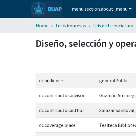
menu.section.about_menu
Home
Tesis impresas
Teis de Licenciatura
Diseño, selección y oper
dc.audience
generalPublic
dc.contributor.advisor
Guzmán Arciniega
dc.contributor.author
Salazar Sandoval,
dc.coverage.place
Tesiteca Bibliotec