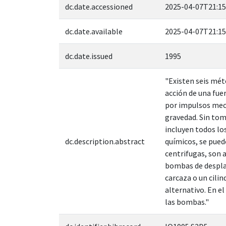
dc.date.accessioned
2025-04-07T21:15
dc.date.available
2025-04-07T21:15
dc.date.issued
1995
"Existen seis mét
acción de una fue
por impulsos mecá
gravedad. Sin tom
incluyen todos lo
dc.description.abstract
químicos, se pued
centrifugas, son a
bombas de desplaz
carcaza o un cili
alternativo. En e
las bombas."