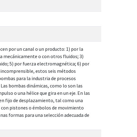
cen por un canal o un producto: 1) por la
ea mecánicamente o con otros fluidos; 3)
ido; 5) por fuerza electromagnética; 6) por
 o incomprensible, estos seis métodos
 bombas para la industria de procesos
o. Las bombas dinámicas, como lo son las
pulso o una hélice que gira en un eje. En las
en fijo de desplazamiento, tal como una
s o con pistones o émbolos de movimiento
gunas formas para una selección adecuada de