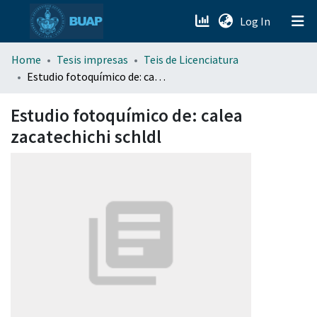
(current)
Log In
menu.section.about_menu
Home
Tesis impresas
Teis de Licenciatura
Estudio fotoquímico de: calea zacatechichi schldl
All of DSpace
Estudio fotoquímico de: calea
zacatechichi schldl