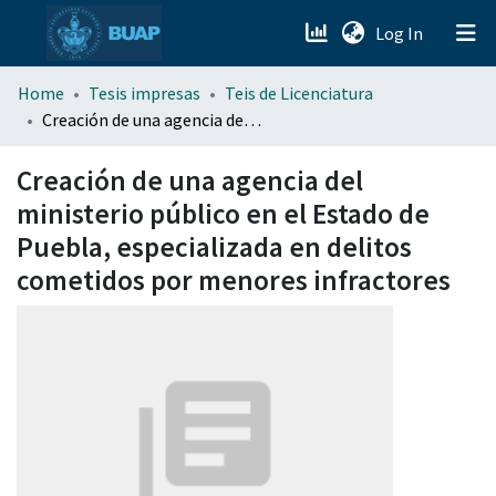
(current)
Log In
menu.section.about_menu
Home
Tesis impresas
Teis de Licenciatura
Creación de una agencia del ministerio público en el Estado de Puebla, especializada en delitos cometidos por menores infractores
All of DSpace
Creación de una agencia del
ministerio público en el Estado de
Puebla, especializada en delitos
cometidos por menores infractores