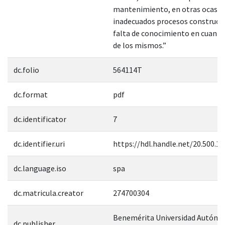
mantenimiento, en otras ocasio
inadecuados procesos constructi
falta de conocimiento en cuanto
de los mismos.”
dc.folio
564114T
dc.format
pdf
dc.identificator
7
dc.identifier.uri
https://hdl.handle.net/20.500.1
dc.language.iso
spa
dc.matricula.creator
274700304
Benemérita Universidad Autóno
dc.publisher