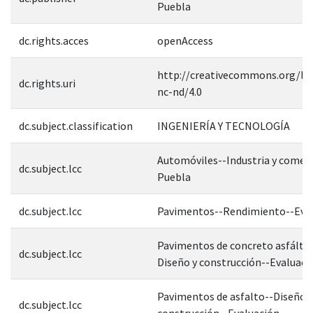
Puebla
dc.rights.acces
openAccess
http://creativecommons.org/lic
dc.rights.uri
nc-nd/4.0
dc.subject.classification
INGENIERÍA Y TECNOLOGÍA
Automóviles--Industria y comerc
dc.subject.lcc
Puebla
dc.subject.lcc
Pavimentos--Rendimiento--Eva
Pavimentos de concreto asfáltic
dc.subject.lcc
Diseño y construcción--Evaluaci
Pavimentos de asfalto--Diseño y
dc.subject.lcc
construcción--Evaluación