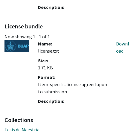
Description:
License bundle
Now showing
1 - 1 of 1
Name:
Downl
license.txt
oad
Size:
1.71 KB
Format:
Item-specific license agreed upon
to submission
Description:
Collections
Tesis de Maestría