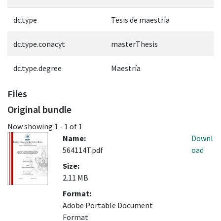
dc.type
Tesis de maestría
dc.type.conacyt
masterThesis
dc.type.degree
Maestría
Files
Original bundle
Now showing
1 - 1 of 1
Name:
Downl
564114T.pdf
oad
Size:
2.11 MB
Format:
Adobe Portable Document
Format