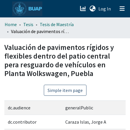
(current)
Log In
menu.section.about_menu
Home
Tesis
Tesis de Maestría
Valuación de pavimentos rígidos y flexibles dentro del patio central pera resguardo de vehículos en Planta Wolkswagen, Puebla
All of DSpace
Valuación de pavimentos rígidos y
flexibles dentro del patio central
pera resguardo de vehículos en
Planta Wolkswagen, Puebla
Simple item page
dc.audience
generalPublic
dc.contributor
Caraza Islas, Jorge A