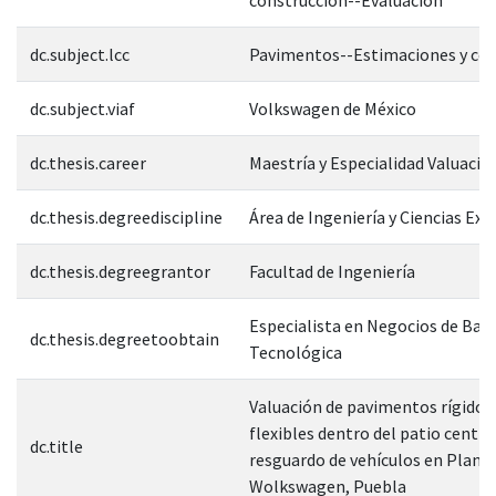
dc.subject.lcc
Pavimentos--Estimaciones y co
dc.subject.viaf
Volkswagen de México
dc.thesis.career
Maestría y Especialidad Valuació
dc.thesis.degreediscipline
Área de Ingeniería y Ciencias Exa
dc.thesis.degreegrantor
Facultad de Ingeniería
Especialista en Negocios de Bas
dc.thesis.degreetoobtain
Tecnológica
Valuación de pavimentos rígidos
flexibles dentro del patio centra
dc.title
resguardo de vehículos en Plant
Wolkswagen, Puebla