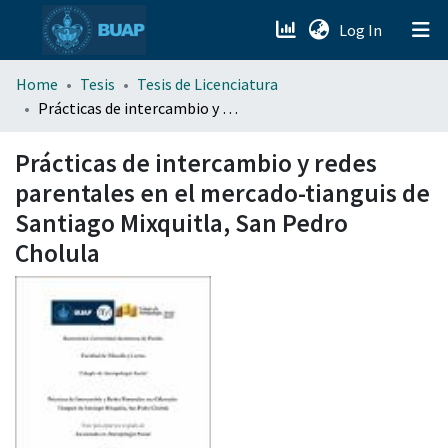
(current)
Log In
menu.section.about_menu
Home
Tesis
Tesis de Licenciatura
Prácticas de intercambio y redes parentales en el mercado-tianguis de Santiago Mixquitla, San Pedro Cholula
All of DSpace
Prácticas de intercambio y redes
parentales en el mercado-tianguis de
Santiago Mixquitla, San Pedro
Cholula