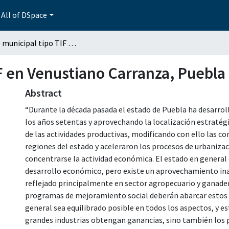
All of DSpace
Rastro municipal tipo TIF en Venustiano Carranza, Puebla
F en Venustiano Carranza, Puebla
Abstract
“Durante la década pasada el estado de Puebla ha desarrol
los años setentas y aprovechando la localización estratégi
de las actividades productivas, modificando con ello las c
regiones del estado y aceleraron los procesos de urbaniza
concentrarse la actividad económica. El estado en general 
desarrollo económico, pero existe un aprovechamiento ina
reflejado principalmente en sector agropecuario y ganader
programas de mejoramiento social deberán abarcar estos 
general sea equilibrado posible en todos los aspectos, y e
grandes industrias obtengan ganancias, sino también los 