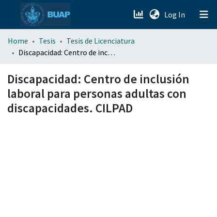
(current)
Log In
menu.section.about_menu
Home
Tesis
Tesis de Licenciatura
Discapacidad: Centro de inclusión laboral para personas adultas con discapacidades. CILPAD
All of DSpace
Discapacidad: Centro de inclusión
laboral para personas adultas con
discapacidades. CILPAD