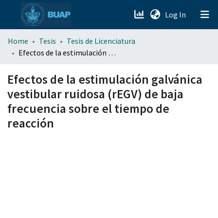
(current)
Log In
menu.section.about_menu
Home
Tesis
Tesis de Licenciatura
Efectos de la estimulación galvánica vestibular ruidosa (rEGV) de baja frecuencia sobre el tiempo de reacción
All of DSpace
Efectos de la estimulación galvánica
vestibular ruidosa (rEGV) de baja
frecuencia sobre el tiempo de
reacción