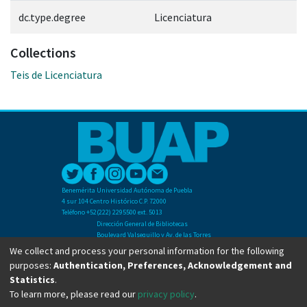
dc.type.degree
Licenciatura
Collections
Teis de Licenciatura
Benemérita Universidad Autónoma de Puebla
4 sur 104 Centro Histórico C.P. 72000
Teléfono +52(222) 2295500 ext. 5013
Dirección General de Bibliotecas
Boulevard Valsequillo y Av. de las Torres
Ciudad Universitaria. Col. San Manuel
We collect and process your personal information for the following
C.P. 72570
purposes:
Authentication, Preferences, Acknowledgement and
Teléfono +52 (222) 2295500 Ext 2901
Statistics
.
To learn more, please read our
privacy policy
.