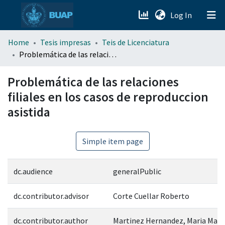
(current)
Log In
menu.section.about_menu
Home
Tesis impresas
Teis de Licenciatura
Problemática de las relaciones filiales en los casos de reproduccion asistida
All of DSpace
Problemática de las relaciones
filiales en los casos de reproduccion
asistida
Simple item page
dc.audience
generalPublic
dc.contributor.advisor
Corte Cuellar Roberto
dc.contributor.author
Martinez Hernandez, Maria Marc