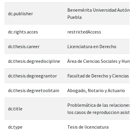
Benemérita Universidad Autóno
dc.publisher
Puebla
dc.rights.acces
restrictedAccess
dc.thesis.career
Licenciatura en Derecho
dc.thesis.degreediscipline
Área de Ciencias Sociales y Hum
dc.thesis.degreegrantor
Facultad de Derecho y Ciencias S
dc.thesis.degreetoobtain
Abogado, Notario y Actuario
Problemática de las relaciones fi
dc.title
los casos de reproduccion asisti
dc.type
Tesis de licenciatura