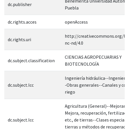
Benemérita Universidad Autóno
dc.publisher
Puebla
dc.rights.acces
openAccess
http://creativecommons.org/lic
dc.rights.uri
nc-nd/4.0
CIENCIAS AGROPECUARIAS Y
dc.subject.classification
BIOTECNOLOGÍA
Ingeniería hidráulica--Ingeniería
dc.subject.lcc
-Obras generales--Canales y con
riego
Agricultura (General)--Mejorami
Mejora, recuperación, fertilizació
dc.subject.lcc
etc., de tierras--Clases especiale
tierras y métodos de recuperaci