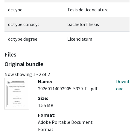
dc.type
Tesis de licenciatura
dc.type.conacyt
bachelorThesis
dc.type.degree
Licenciatura
Files
Original bundle
Now showing
1 - 2 of 2
Name:
Downl
20260114092905-5339-TL.pdf
oad
Size:
1.55 MB
Format:
Adobe Portable Document
Format