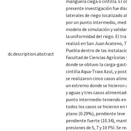
manguera ciega o cintilla. El obje
presente investigación fue diseñ
laterales de riego localizado al
por un punto intermedio, media
modelo de simulación y validar 
la uniformidad del riego. El traba
realizó en San Juan Acateno, Tez
Puebla dentro de las instalacione
dc.description.abstract
Facultad de Ciencias Agrícolas y 
donde se obtuvo la carga-gasto d
cintilla Aqua-Traxx Azul, y post
se realizaron cinco casos alime
un extremo donde se hicieron ag
y aguas y tres casos alimentados
punto intermedio teniendo en c
todos los casos se hicieron en t
plano (0.29%), pendiente leve (4
pendiente fuerte (10.34), mante
presiones de 5, 7 y 10 PSI. Se rea