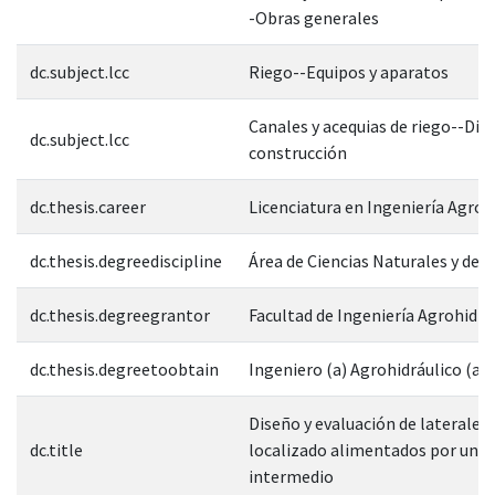
-Obras generales
dc.subject.lcc
Riego--Equipos y aparatos
Canales y acequias de riego--Dis
dc.subject.lcc
construcción
dc.thesis.career
Licenciatura en Ingeniería Agroh
dc.thesis.degreediscipline
Área de Ciencias Naturales y de l
dc.thesis.degreegrantor
Facultad de Ingeniería Agrohidrá
dc.thesis.degreetoobtain
Ingeniero (a) Agrohidráulico (a)
Diseño y evaluación de laterales 
dc.title
localizado alimentados por un 
intermedio