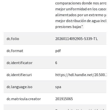
comparaciones donde nos arroja
mejor uniformidad en los casos
alimentados por un extremo ya 
mejor distribución de agua inclus
presiones bajas".
dc.folio
20260114092905-5339-TL
dc.format
pdf
dc.identificator
6
dc.identifier.uri
https://hdl.handle.net/20.500.1
dc.language.iso
spa
dc.matricula.creator
201915065