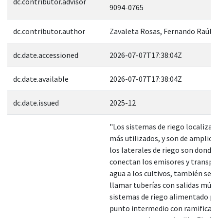
dc.contributor.advisor
9094-0765
dc.contributor.author
Zavaleta Rosas, Fernando Raúl
dc.date.accessioned
2026-07-07T17:38:04Z
dc.date.available
2026-07-07T17:38:04Z
dc.date.issued
2025-12
"Los sistemas de riego localizad
más utilizados, y son de amplio 
los laterales de riego son donde 
conectan los emisores y transpo
agua a los cultivos, también se l
llamar tuberías con salidas múlti
sistemas de riego alimentado po
punto intermedio con ramificac