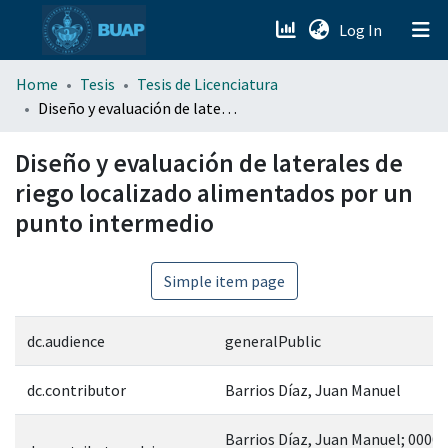
(current)
Log In
menu.section.about_menu
Home
Tesis
Tesis de Licenciatura
Diseño y evaluación de laterales de riego localizado alimentados por un punto intermedio
All of DSpace
Diseño y evaluación de laterales de
riego localizado alimentados por un
punto intermedio
Simple item page
dc.audience
generalPublic
dc.contributor
Barrios Díaz, Juan Manuel
Barrios Díaz, Juan Manuel; 0000