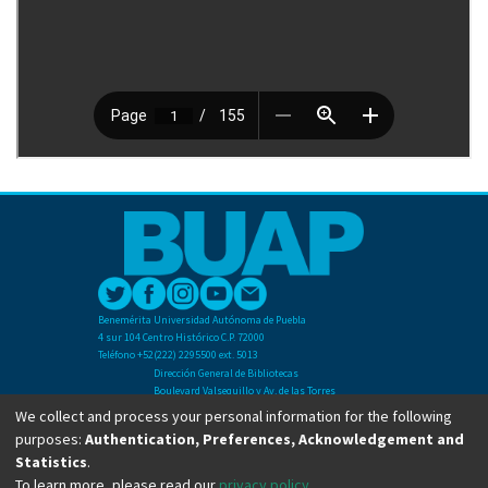
Benemérita Universidad Autónoma de Puebla
4 sur 104 Centro Histórico C.P. 72000
Teléfono +52(222) 2295500 ext. 5013
Dirección General de Bibliotecas
Boulevard Valsequillo y Av. de las Torres
Ciudad Universitaria. Col. San Manuel
We collect and process your personal information for the following
C.P. 72570
purposes:
Authentication, Preferences, Acknowledgement and
Teléfono +52 (222) 2295500 Ext 2901
Statistics
.
To learn more, please read our
privacy policy
.