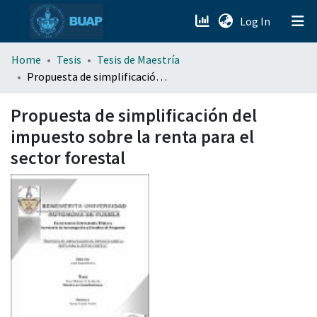
(current)
Log In
menu.section.about_menu
Home
Tesis
Tesis de Maestría
Propuesta de simplificación del impuesto sobre la renta para el sector forestal
All of DSpace
Propuesta de simplificación del
impuesto sobre la renta para el
sector forestal