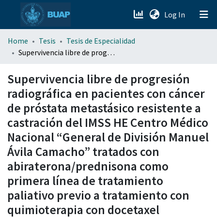
(current)
Log In
menu.section.about_menu
Home
Tesis
Tesis de Especialidad
Supervivencia libre de progresión radiográfica en pacientes con cáncer de próstata metastásico resistente a castración del IMSS HE Centro Médico Nacional “General de División Manuel Ávila Camacho” tratados con abiraterona/prednisona como primera línea de tratamiento paliativo previo a tratamiento con quimioterapia con docetaxel
All of DSpace
Supervivencia libre de progresión
radiográfica en pacientes con cáncer
de próstata metastásico resistente a
castración del IMSS HE Centro Médico
Nacional “General de División Manuel
Ávila Camacho” tratados con
abiraterona/prednisona como
primera línea de tratamiento
paliativo previo a tratamiento con
quimioterapia con docetaxel