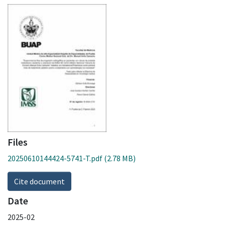
Files
20250610144424-5741-T.pdf
(2.78 MB)
Cite document
Date
2025-02