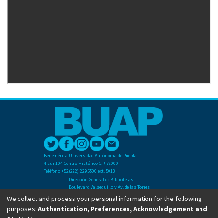
Benemérita Universidad Autónoma de Puebla
4 sur 104 Centro Histórico C.P. 72000
Teléfono +52(222) 2295500 ext. 5013
Dirección General de Bibliotecas
Boulevard Valsequillo y Av. de las Torres
Ciudad Universitaria. Col. San Manuel
We collect and process your personal information for the following
C.P. 72570
purposes:
Authentication, Preferences, Acknowledgement and
Teléfono +52 (222) 2295500 Ext 2901