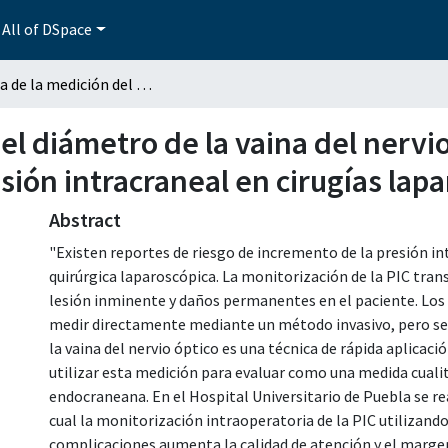
All of DSpace
Eficacia de la medición del diámetro de la vaina del nervio óptico con ultrasonido para monitoreo de la presión intracraneal en cirugías laparoscópicas
del diámetro de la vaina del nervi
sión intracraneal en cirugías lap
Abstract
"Existen reportes de riesgo de incremento de la presión in
quirúrgica laparoscópica. La monitorización de la PIC tran
lesión inminente y daños permanentes en el paciente. Los 
medir directamente mediante un método invasivo, pero se 
la vaina del nervio óptico es una técnica de rápida aplicac
utilizar esta medición para evaluar como una medida cualit
endocraneana. En el Hospital Universitario de Puebla se r
cual la monitorización intraoperatoria de la PIC utilizando
complicaciones aumenta la calidad de atención y el margen