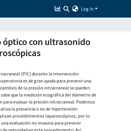
Log In
o óptico con ultrasonido
aroscópicas
tracraneal (PIC) durante la intervención
soperatoria es de gran ayuda para prevenir una
cambios de la presión intracraneal se pueden
sabe que la medición ecográfica del diámetro de
ión para evaluar la presión intracraneal. Podemos
ativa la presencia o no de hipertensión
ealizan procedimientos laparoscópicos, por lo
 una evaluación no invasiva para prevenir
 de seguridad en este procedimiento. Así