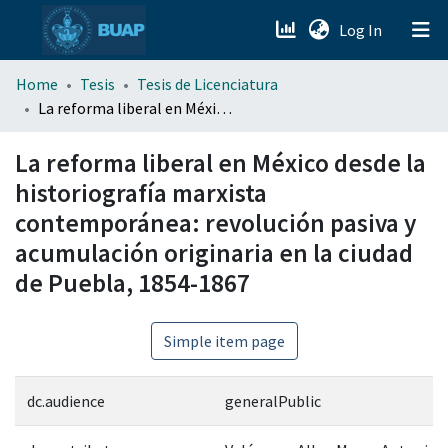
(current)
Log In
menu.section.about_menu
Home
Tesis
Tesis de Licenciatura
La reforma liberal en México desde la historiografía marxista contemporánea: revolución pasiva y acumulación originaria en la ciudad de Puebla, 1854-1867
All of DSpace
La reforma liberal en México desde la
historiografía marxista
contemporánea: revolución pasiva y
acumulación originaria en la ciudad
de Puebla, 1854-1867
Simple item page
dc.audience
generalPublic