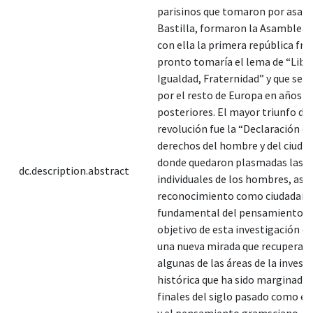
parisinos que tomaron por asalt
Bastilla, formaron la Asamblea 
con ella la primera república fr
pronto tomaría el lema de “Libe
Igualdad, Fraternidad” y que se e
por el resto de Europa en años
posteriores. El mayor triunfo de 
revolución fue la “Declaración de
derechos del hombre y del ciuda
donde quedaron plasmadas las g
dc.description.abstract
individuales de los hombres, así
reconocimiento como ciudadano
fundamental del pensamiento lib
objetivo de esta investigación e
una nueva mirada que recupera e
algunas de las áreas de la invest
histórica que ha sido marginada
finales del siglo pasado como e
y el pensamiento gramsciano. Po