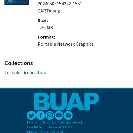
20240503154242-1551-
CARTA.png
Size:
1.26 MB
Format:
Portable Network Graphics
Collections
Tesis de Licenciatura
Benemérita Universidad Autónoma de Puebla
4 sur 104 Centro Histórico C.P. 72000
Teléfono +52(222) 2295500 ext. 5013