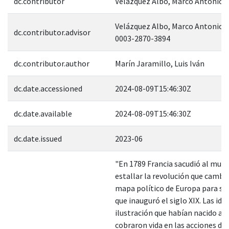
dc.contributor
Velázquez Albo, Marco Antonio
Velázquez Albo, Marco Antonio; 
dc.contributor.advisor
0003-2870-3894
dc.contributor.author
Marín Jaramillo, Luis Iván
dc.date.accessioned
2024-08-09T15:46:30Z
dc.date.available
2024-08-09T15:46:30Z
dc.date.issued
2023-06
"En 1789 Francia sacudió al mund
estallar la revolución que cambia
mapa político de Europa para si
que inauguró el siglo XIX. Las idea
ilustración que habían nacido añ
cobraron vida en las acciones de 