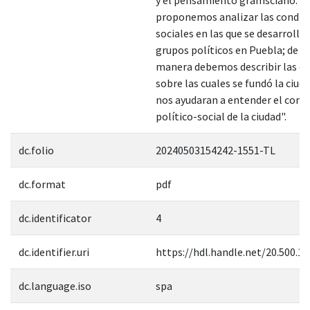
proponemos analizar las condic
sociales en las que se desarrolla
grupos políticos en Puebla; de ig
manera debemos describir las c
sobre las cuales se fundó la ciuda
nos ayudaran a entender el cont
político-social de la ciudad".
dc.folio
20240503154242-1551-TL
dc.format
pdf
dc.identificator
4
dc.identifier.uri
https://hdl.handle.net/20.500.1
dc.language.iso
spa