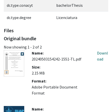
dc.type.conacyt
bachelorThesis
dc.type.degree
Licenciatura
Files
Original bundle
Now showing
1 - 2 of 2
Name:
Downl
20240503154242-1551-TL.pdf
oad
Size:
2.15 MB
Format:
Adobe Portable Document
Format
Name: