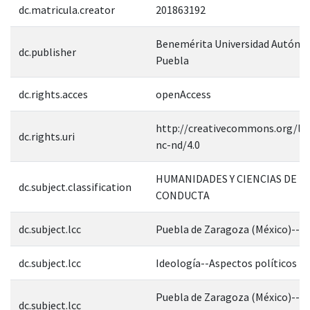
dc.matricula.creator
201863192
Benemérita Universidad Autóno
dc.publisher
Puebla
dc.rights.acces
openAccess
http://creativecommons.org/lic
dc.rights.uri
nc-nd/4.0
HUMANIDADES Y CIENCIAS DE L
dc.subject.classification
CONDUCTA
dc.subject.lcc
Puebla de Zaragoza (México)--Hi
dc.subject.lcc
Ideología--Aspectos políticos
Puebla de Zaragoza (México)--Po
dc.subject.lcc