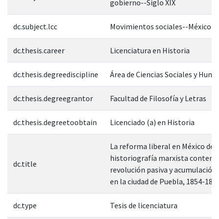
gobierno--Siglo XIX
dc.subject.lcc
Movimientos sociales--México--
dc.thesis.career
Licenciatura en Historia
dc.thesis.degreediscipline
Área de Ciencias Sociales y Hum
dc.thesis.degreegrantor
Facultad de Filosofía y Letras
dc.thesis.degreetoobtain
Licenciado (a) en Historia
La reforma liberal en México des
historiografía marxista contem
dc.title
revolución pasiva y acumulación 
en la ciudad de Puebla, 1854-186
dc.type
Tesis de licenciatura