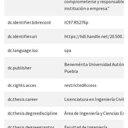
comprometerse y responsable a
institución o empresa."
dc.identifier.bibrecord
IC97 R5276p
dc.identifier.uri
https://hdl.handle.net/20.500.1
dc.language.iso
spa
Benemérita Universidad Autóno
dc.publisher
Puebla
dc.rights.acces
restrictedAccess
dc.thesis.career
Licenciatura en Ingeniería Civil
dc.thesis.degreediscipline
Área de Ingeniería y Ciencias Exa
dc.thesis.degreegrantor
Facultad de Ingeniería