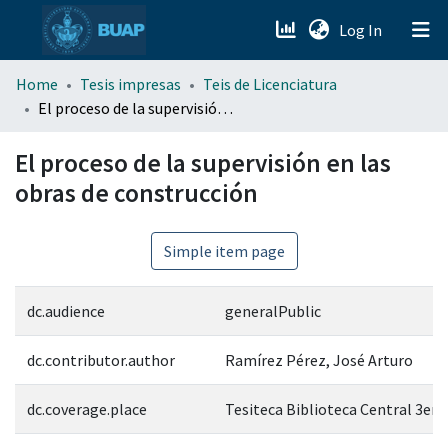
(current)
Log In
menu.section.about_menu
Home
Tesis impresas
Teis de Licenciatura
El proceso de la supervisión en las obras de construcción
All of DSpace
El proceso de la supervisión en las
obras de construcción
Simple item page
dc.audience
generalPublic
dc.contributor.author
Ramírez Pérez, José Arturo
dc.coverage.place
Tesiteca Biblioteca Central 3er 