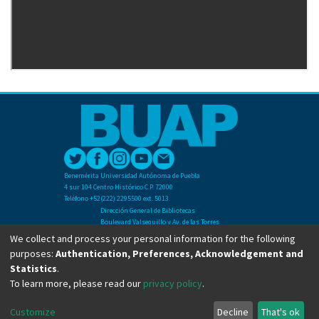
Benemérita Universidad Autónoma de Puebla
4 sur 104 Centro Histórico C.P. 72000
Teléfono +52(222) 2295500 ext. 5013
Dirección General de Bibliotecas
Boulevard Valsequillo y Av. de las Torres
Ciudad Universitaria. Col. San Manuel
We collect and process your personal information for the following
C.P. 72570
purposes:
Authentication, Preferences, Acknowledgement and
Teléfono +52 (222) 2295500 Ext 2901
Statistics
.
To learn more, please read our
privacy policy
.
Copyright © Dirección General de Bibliotecas - BUAP 2024. All right reserved.
Customize
Decline
That's ok