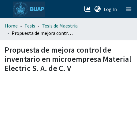
(current)
Log In
menu.section.about_menu
Home
Tesis
Tesis de Maestría
Propuesta de mejora control de inventario en microempresa Material Electric S. A. de C. V
All of DSpace
Propuesta de mejora control de
inventario en microempresa Material
Electric S. A. de C. V