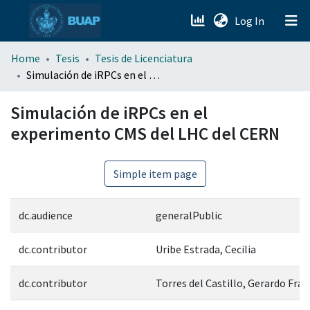
(current)
Log In
menu.section.about_menu
Home
Tesis
Tesis de Licenciatura
Simulación de iRPCs en el experimento CMS del LHC del CERN
All of DSpace
Simulación de iRPCs en el
experimento CMS del LHC del CERN
Simple item page
dc.audience
generalPublic
dc.contributor
Uribe Estrada, Cecilia
dc.contributor
Torres del Castillo, Gerardo Fran