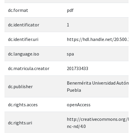
dc.format
pdf
dc.identificator
1
dc.identifier.uri
https://hdl.handle.net/20.500.1
dc.language.iso
spa
dc.matricula.creator
201733433
Benemérita Universidad Autóno
dc.publisher
Puebla
dc.rights.acces
openAccess
http://creativecommons.org/lic
dc.rights.uri
nc-nd/4.0