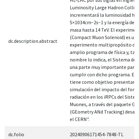
Luminosity Large Hadron Collide
incrementará la luminosidad ha
5×1034cm−2s−1 y la energía del 
masa hasta 14 TeV. El experime
(Compact Muon Solenoid) es un
dc.description.abstract
experimento multipropósito deb
amplio programa de física y, tal
nombre lo indica, el Sistema de
una parte muy importante para 
cumplir con dicho programa. Est
tiene como objetivo presentar u
simulación del impacto del fond
radiación en los iRPCs del Siste
Muones, a través del paquete Ge
(GEometry ANd Tracking) desarr
el CERN".
dc.folio
20240906171454-7848-TL