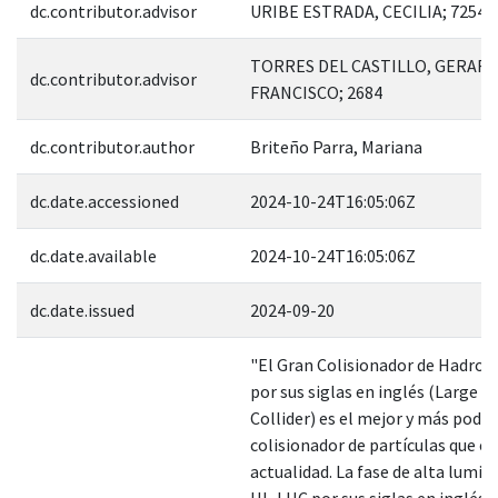
dc.contributor.advisor
URIBE ESTRADA, CECILIA; 72547
TORRES DEL CASTILLO, GERAR
dc.contributor.advisor
FRANCISCO; 2684
dc.contributor.author
Briteño Parra, Mariana
dc.date.accessioned
2024-10-24T16:05:06Z
dc.date.available
2024-10-24T16:05:06Z
dc.date.issued
2024-09-20
"El Gran Colisionador de Hadron
por sus siglas en inglés (Large 
Collider) es el mejor y más pode
colisionador de partículas que ex
actualidad. La fase de alta lumin
HL-LHC por sus siglas en inglés 