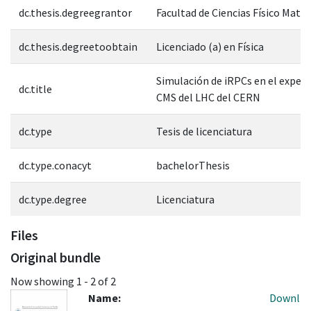
dc.thesis.degreegrantor
Facultad de Ciencias Físico Mate
dc.thesis.degreetoobtain
Licenciado (a) en Física
Simulación de iRPCs en el exper
dc.title
CMS del LHC del CERN
dc.type
Tesis de licenciatura
dc.type.conacyt
bachelorThesis
dc.type.degree
Licenciatura
Files
Original bundle
Now showing
1 - 2 of 2
Name:
Downl