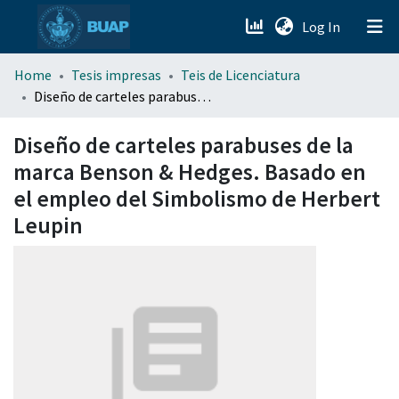
(current)
Log In
menu.section.about_menu
Home
Tesis impresas
Teis de Licenciatura
Diseño de carteles parabuses de la marca Benson & Hedges. Basado en el empleo del Simbolismo de Herbert Leupin
All of DSpace
Diseño de carteles parabuses de la
marca Benson & Hedges. Basado en
el empleo del Simbolismo de Herbert
Leupin