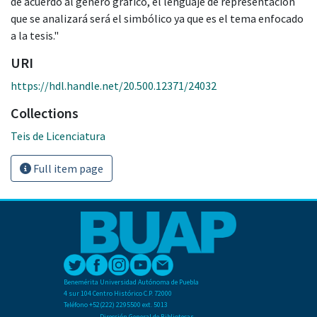
de acuerdo al género gráfico, el lenguaje de representación
que se analizará será el simbólico ya que es el tema enfocado
a la tesis."
URI
https://hdl.handle.net/20.500.12371/24032
Collections
Teis de Licenciatura
Full item page
Benemérita Universidad Autónoma de Puebla
4 sur 104 Centro Histórico C.P. 72000
Teléfono +52(222) 2295500 ext. 5013
Dirección General de Bibliotecas