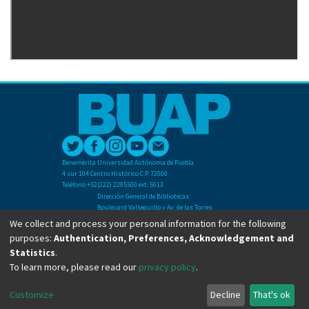
Benemérita Universidad Autónoma de Puebla
4 sur 104 Centro Histórico C.P. 72000
Teléfono +52(222) 2295500 ext. 5013
Dirección General de Bibliotecas
Boulevard Valsequillo y Av. de las Torres
Ciudad Universitaria. Col. San Manuel
We collect and process your personal information for the following
C.P. 72570
purposes:
Authentication, Preferences, Acknowledgement and
Teléfono +52 (222) 2295500 Ext 2901
Statistics
.
To learn more, please read our
privacy policy
.
Copyright © Dirección General de Bibliotecas - BUAP 2024. All right reserved.
Customize
Decline
That's ok