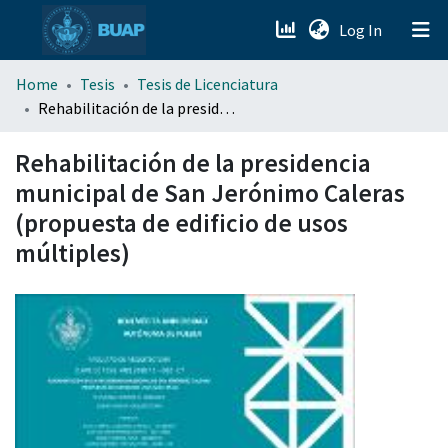
(current)
Log In
menu.section.about_menu
Home
Tesis
Tesis de Licenciatura
Rehabilitación de la presidencia municipal de San Jerónimo Caleras (propuesta de edificio de usos múltiples)
All of DSpace
Rehabilitación de la presidencia
municipal de San Jerónimo Caleras
(propuesta de edificio de usos
múltiples)