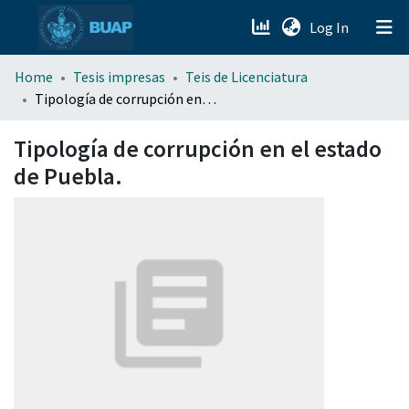
(current)
Log In
menu.section.about_menu
Home
Tesis impresas
Teis de Licenciatura
Tipología de corrupción en el estado de Puebla.
All of DSpace
Tipología de corrupción en el estado
de Puebla.