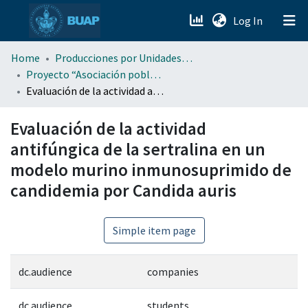
(current)
Log In
menu.section.about_menu
Home
Producciones por Unidades Académicas
Proyecto “Asociación poblana de Ciencias Microbiológicas” . (APCM)
Evaluación de la actividad antifúngica de la sertralina en un modelo murino inmunosuprimido de candidemia por Candida auris
All of DSpace
Evaluación de la actividad
antifúngica de la sertralina en un
modelo murino inmunosuprimido de
candidemia por Candida auris
Simple item page
dc.audience
companies
dc.audience
students