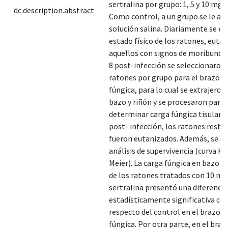
sertralina por grupo: 1, 5 y 10 mg/
dc.description.abstract
Como control, a un grupo se le ad
solución salina. Diariamente se ev
estado físico de los ratones, euta
aquellos con signos de moribundez.
8 post-infección se seleccionaron 
ratones por grupo para el brazo d
fúngica, para lo cual se extrajeron
bazo y riñón y se procesaron para
determinar carga fúngica tisular. A
post- infección, los ratones resta
fueron eutanizados. Además, se re
análisis de supervivencia (curva K
Meier). La carga fúngica en bazo y
de los ratones tratados con 10 mg
sertralina presentó una diferencia
estadísticamente significativa co
respecto del control en el brazo d
fúngica. Por otra parte, en el braz