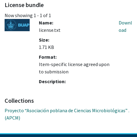
License bundle
Now showing
1 - 1 of 1
Name:
Downl
license.txt
oad
Size:
1.71 KB
Format:
Item-specific license agreed upon
to submission
Description:
Collections
Proyecto “Asociación poblana de Ciencias Microbiológicas” .
(APCM)