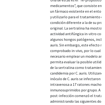
medicamentos”, que consiste en el
un fármaco existente en el entorn
y utilizarlo para el tratamiento d
condición diferente a la de su pro
original. La sertralina ha mostrad
actividad antifúngica in-vitro cont
algunos hongos patógenos, inclui
auris. Sin embargo, este efecto no
comprobado in-vivo, por lo cual es
necesario emplear un modelo ani
permita evaluar la posible utilidad
de la sertralina como tratamiento
candidemia por C. auris. Utilizando
inóculo de C. auris se infectaron po
intravenosa a 17 ratones macho 
inmunosuprimidos por grupo. A las
post-infección comenzó el trata
administrando las siguientes dosi