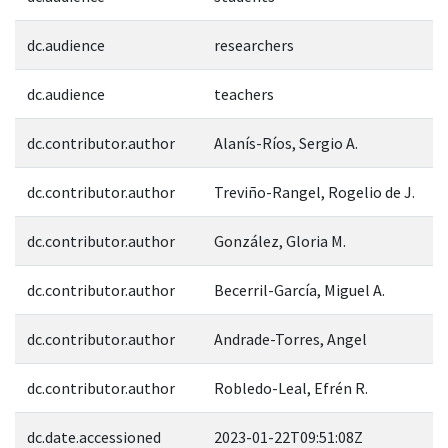
dc.audience
researchers
dc.audience
teachers
dc.contributor.author
Alanís-Ríos, Sergio A.
dc.contributor.author
Treviño-Rangel, Rogelio de J.
dc.contributor.author
González, Gloria M.
dc.contributor.author
Becerril-García, Miguel A.
dc.contributor.author
Andrade-Torres, Angel
dc.contributor.author
Robledo-Leal, Efrén R.
dc.date.accessioned
2023-01-22T09:51:08Z