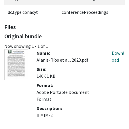
dc.type.conacyt
conferenceProceedings
Files
Original bundle
Now showing
1 - 1 of 1
Name:
Downl
Alanis-Ríos et al., 2023.pdf
oad
Size:
140.61 KB
Format:
Adobe Portable Document
Format
Description:
II MIM-2