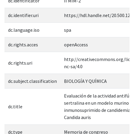
dc.identificator
II MIM-2
dc.identifier.uri
https://hdl.handle.net/20.500.12
dc.language.iso
spa
dc.rights.acces
openAccess
http://creativecommons.org/lice
dc.rights.uri
nc-sa/4.0
dc.subject.classification
BIOLOGÍA Y QUÍMICA
Evaluación de la actividad antifúng
sertralina en un modelo murino
dc.title
inmunosuprimido de candidemia p
Candida auris
dc.type
Memoria de congreso