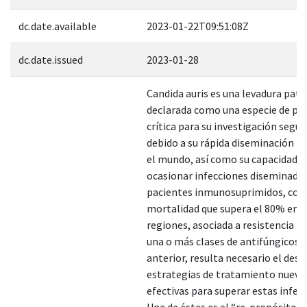
dc.date.available
2023-01-22T09:51:08Z
dc.date.issued
2023-01-28
Candida auris es una levadura pat
declarada como una especie de pri
crítica para su investigación segú
debido a su rápida diseminación p
el mundo, así como su capacidad d
ocasionar infecciones diseminada
pacientes inmunosuprimidos, con
mortalidad que supera el 80% en 
regiones, asociada a resistencia fr
una o más clases de antifúngicos. 
anterior, resulta necesario el desa
estrategias de tratamiento nuevas
efectivas para superar estas infec
Una de éstas es el “re-propósito d