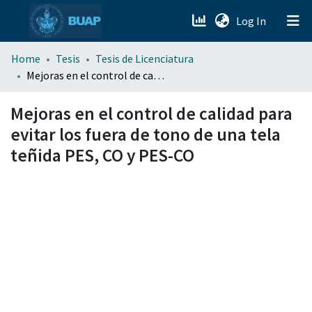
(current)
Log In
menu.section.about_menu
Home
Tesis
Tesis de Licenciatura
Mejoras en el control de calidad para evitar los fuera de tono de una tela teñida PES, CO y PES-CO
All of DSpace
Mejoras en el control de calidad para
evitar los fuera de tono de una tela
teñida PES, CO y PES-CO